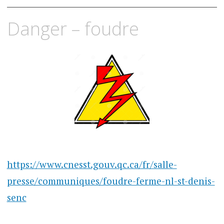
Accéder
Danger – foudre
au
contenu
https://www.cnesst.gouv.qc.ca/fr/salle-
presse/communiques/foudre-ferme-nl-st-denis-
senc